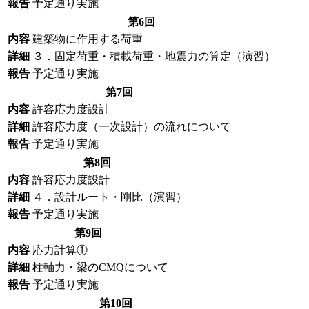
報告
予定通り実施
第6回
内容
建築物に作用する荷重
詳細
３．固定荷重・積載荷重・地震力の算定（演習）
報告
予定通り実施
第7回
内容
許容応力度設計
詳細
許容応力度（一次設計）の流れについて
報告
予定通り実施
第8回
内容
許容応力度設計
詳細
４．設計ルート・剛比（演習）
報告
予定通り実施
第9回
内容
応力計算①
詳細
柱軸力・梁のCMQについて
報告
予定通り実施
第10回