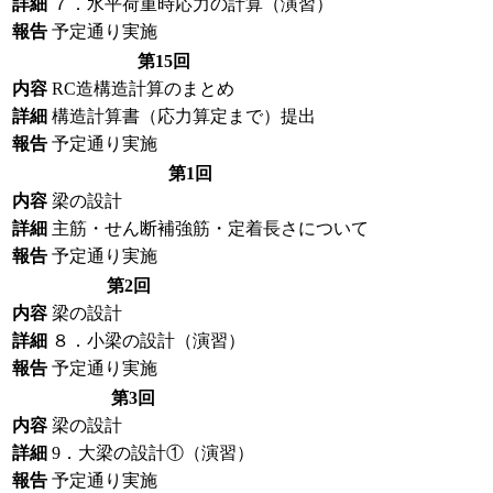
詳細
７．水平荷重時応力の計算（演習）
報告
予定通り実施
第15回
内容
RC造構造計算のまとめ
詳細
構造計算書（応力算定まで）提出
報告
予定通り実施
第1回
内容
梁の設計
詳細
主筋・せん断補強筋・定着長さについて
報告
予定通り実施
第2回
内容
梁の設計
詳細
８．小梁の設計（演習）
報告
予定通り実施
第3回
内容
梁の設計
詳細
9．大梁の設計①（演習）
報告
予定通り実施