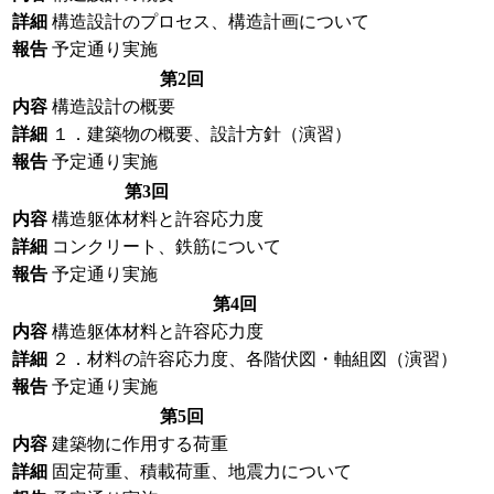
詳細
構造設計のプロセス、構造計画について
報告
予定通り実施
第2回
内容
構造設計の概要
詳細
１．建築物の概要、設計方針（演習）
報告
予定通り実施
第3回
内容
構造躯体材料と許容応力度
詳細
コンクリート、鉄筋について
報告
予定通り実施
第4回
内容
構造躯体材料と許容応力度
詳細
２．材料の許容応力度、各階伏図・軸組図（演習）
報告
予定通り実施
第5回
内容
建築物に作用する荷重
詳細
固定荷重、積載荷重、地震力について