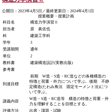
公開日：2023年4月5日／最終更新日：2024年4月1日
授業概要・授業計画
科目名
構造力学演習Ⅱ
担当者
原 眞佐也
科
建築工学科
学年
3
受講期間
通年
単位
2
教科書
建築構造設計(実教出版)
参考書
前期 W造・S造・RC造などの各種構造の
特徴と荷重・外力について学ぶ。後期 不静
到達目標
定構造(たわみ角法 固定モーメント法)につ
いて学ぶ。
W造・S造・RC造等 構造の特徴と荷重・外
講義内容
力を理解することを目標とする。
評価方法
出席・課題・試験