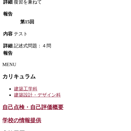
詳細
復習を兼ねて
報告
第15回
内容
テスト
詳細
記述式問題：４問
報告
MENU
カリキュラム
建築工学科
建築設計・デザイン科
自己点検・自己評価概要
学校の情報提供