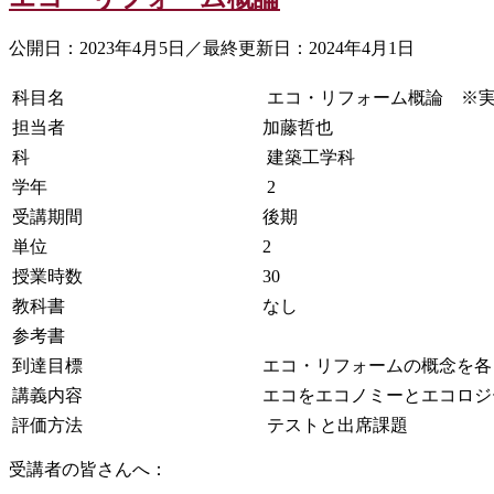
公開日：2023年4月5日／最終更新日：2024年4月1日
科目名
エコ・リフォーム概論 ※実
担当者
加藤哲也
科
建築工学科
学年
2
受講期間
後期
単位
2
授業時数
30
教科書
なし
参考書
到達目標
エコ・リフォームの概念を各
講義内容
エコをエコノミーとエコロジ
評価方法
テストと出席課題
受講者の皆さんへ：