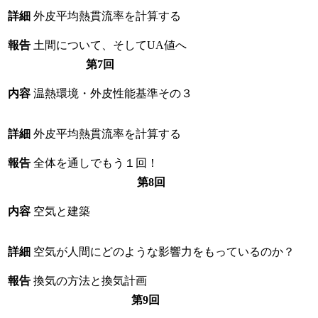
詳細
外皮平均熱貫流率を計算する
報告
土間について、そしてUA値へ
第7回
内容
温熱環境・外皮性能基準その３
詳細
外皮平均熱貫流率を計算する
報告
全体を通しでもう１回！
第8回
内容
空気と建築
詳細
空気が人間にどのような影響力をもっているのか？
報告
換気の方法と換気計画
第9回