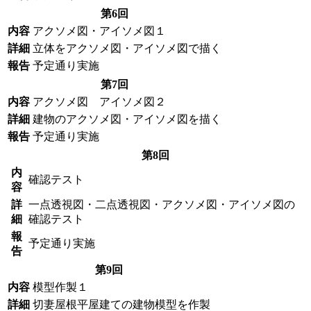
第6回
内容
アクソメ図・アイソメ図１
詳細
立体をアクソメ図・アイソメ図で描く
報告
予定通り実施
第7回
内容
アクソメ図 アイソメ図２
詳細
建物のアクソメ図・アイソメ図を描く
報告
予定通り実施
第8回
内
確認テスト
容
詳
一点透視図・二点透視図・アクソメ図・アイソメ図の
細
確認テスト
報
予定通り実施
告
第9回
内容
模型作製１
詳細
切妻屋根平屋建ての建物模型を作製