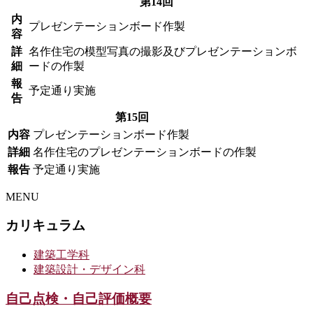
第14回
内
プレゼンテーションボード作製
容
詳
名作住宅の模型写真の撮影及びプレゼンテーションボ
細
ードの作製
報
予定通り実施
告
第15回
内容
プレゼンテーションボード作製
詳細
名作住宅のプレゼンテーションボードの作製
報告
予定通り実施
MENU
カリキュラム
建築工学科
建築設計・デザイン科
自己点検・自己評価概要