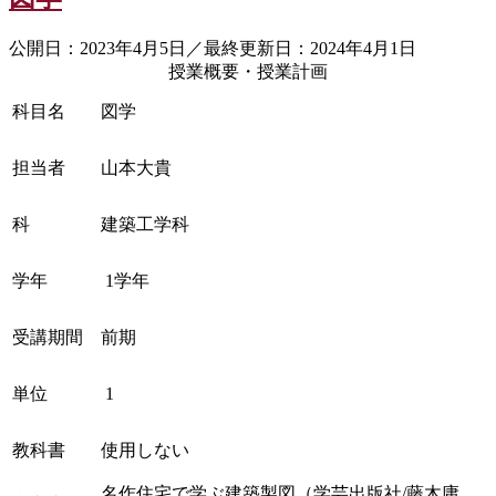
公開日：2023年4月5日／最終更新日：2024年4月1日
授業概要・授業計画
科目名
図学
担当者
山本大貴
科
建築工学科
学年
1学年
受講期間
前期
単位
1
教科書
使用しない
名作住宅で学ぶ建築製図（学芸出版社/藤木庸