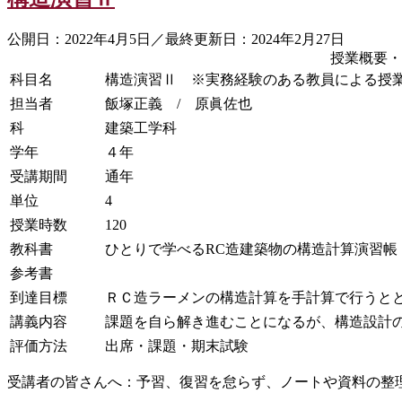
公開日：2022年4月5日／最終更新日：2024年2月27日
授業概要・
科目名
構造演習Ⅱ ※実務経験のある教員による授
担当者
飯塚正義 / 原眞佐也
科
建築工学科
学年
４年
受講期間
通年
単位
4
授業時数
120
教科書
ひとりで学べるRC造建築物の構造計算演習
参考書
到達目標
ＲＣ造ラーメンの構造計算を手計算で行うと
講義内容
課題を自ら解き進むことになるが、構造設計
評価方法
出席・課題・期末試験
受講者の皆さんへ：予習、復習を怠らず、ノートや資料の整