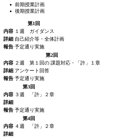
前期授業計画
後期授業計画
第1回
内容
１週
ガイダンス
詳細
自己紹介等・全体計画
報告
予定通り実施
第2回
内容
２週
第１回の 課題対応
・「許」１章
詳細
アンケート回答
報告
予定通り実施
第3回
内容
３週 「許」２章
詳細
報告
予定通り実施
第4回
内容
４週 「許」２章
詳細