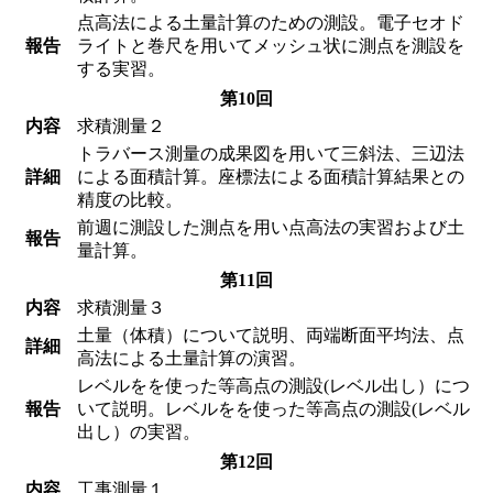
点高法による土量計算のための測設。電子セオド
報告
ライトと巻尺を用いてメッシュ状に測点を測設を
する実習。
第10回
内容
求積測量２
トラバース測量の成果図を用いて三斜法、三辺法
詳細
による面積計算。座標法による面積計算結果との
精度の比較。
前週に測設した測点を用い点高法の実習および土
報告
量計算。
第11回
内容
求積測量３
土量（体積）について説明、両端断面平均法、点
詳細
高法による土量計算の演習。
レベルをを使った等高点の測設(レベル出し）につ
報告
いて説明。レベルをを使った等高点の測設(レベル
出し）の実習。
第12回
内容
工事測量１