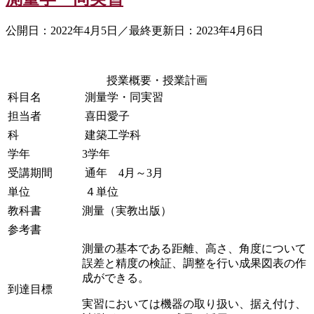
公開日：2022年4月5日／最終更新日：2023年4月6日
授業概要・授業計画
科目名
測量学・同実習
担当者
喜田愛子
科
建築工学科
学年
3学年
受講期間
通年 4月～3月
単位
４単位
教科書
測量（実教出版）
参考書
測量の基本である距離、高さ、角度について
誤差と精度の検証、調整を行い成果図表の作
成ができる。
到達目標
実習においては機器の取り扱い、据え付け、