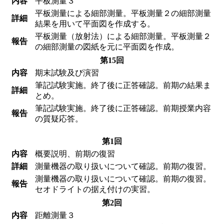
内容
平板測量３
平板測量による細部測量。平板測量２の細部測量
詳細
結果を用いて平面図を作成する。
平板測量（放射法）による細部測量。平板測量２
報告
の細部測量の図紙を元に平面図を作成。
第15回
内容
期末試験及び演習
筆記試験実施。終了後に正答確認。前期の結果ま
詳細
とめ。
筆記試験実施。終了後に正答確認。前期授業内容
報告
の質疑応答。
第1回
内容
概要説明、前期の復習
詳細
測量機器の取り扱いについて確認。前期の復習。
測量機器の取り扱いについて確認。前期の復習。
報告
セオドライトの据え付けの実習。
第2回
内容
距離測量３