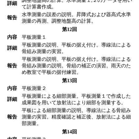
調整地盤高の計算。水準測量１,２のデータを用い
詳細
て計算書作成。
水準測量の誤差の説明。昇降式および器高式水準
報告
測量の再測、調整地盤高の計算。
第12回
内容
平板測量１
平板測量の説明、平板の据え付け。導線法による
詳細
骨組み測量の実習。
平板測量の説明、平板の据え付け。導線法による
報告
骨組み測量の説明。骨組の補正の演習。雨天のた
め教室で平板の据付練習。
第13回
内容
平板測量２
平板測量による細部測量。平板測量１で作成した
詳細
成果図を用いて放射法により細部を測量する。
平板による細部測量の説明。導線法による骨組み
報告
測量の実習。精度確認と補正後、放射法による細
部測量。
第14回