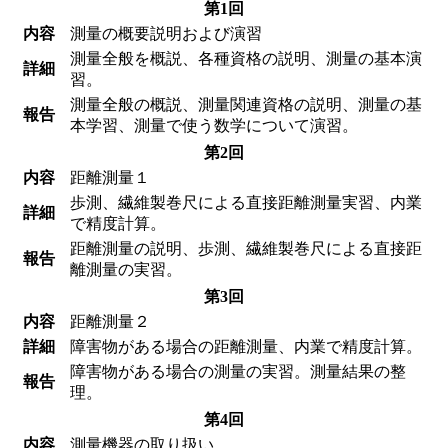
第1回
内容
測量の概要説明および演習
測量全般を概説、各種資格の説明、測量の基本演
詳細
習。
測量全般の概説、測量関連資格の説明、測量の基
報告
本学習、測量で使う数学について演習。
第2回
内容
距離測量１
歩測、繊維製巻尺による直接距離測量実習、内業
詳細
で精度計算。
距離測量の説明、歩測、繊維製巻尺による直接距
報告
離測量の実習。
第3回
内容
距離測量２
詳細
障害物がある場合の距離測量、内業で精度計算。
障害物がある場合の測量の実習。測量結果の整
報告
理。
第4回
内容
測量機器の取り扱い