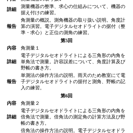
測量機器の整準、求心の仕組みについて、機器の
詳細
据え付けの練習。
角測量の概説。測角機器の取り扱い説明。角度計
報告
算の演習。電子デジタルセオドライトの据付（整
準・求心）と正位の測角の練習。
第5回
内容
角測量１
電子デジタルセオドライトによる三角形の内角を
詳細
単角法で測量。許容誤差について、角度計算及び
野帳の書き方。
単測法の操作方法の説明。雨天のため教室にて電
報告
子デジタルセオドライトの据付と測角、野帳の記
入の練習。
第6回
内容
角測量２
電子デジタルセオドライトによる三角形の内角を
詳細
倍角法で測量。倍角法の測定角の計算方法及び野
帳の書き方。
倍角法の操作方法の説明。電子デジタルセオドラ