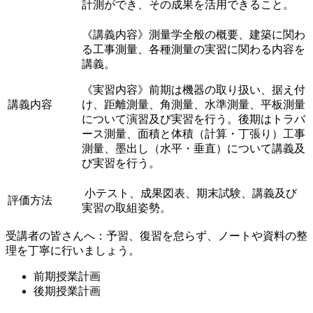
計測ができ、その成果を活用できること。
《講義内容》測量学全般の概要、建築に関わ
る工事測量、各種測量の実習に関わる内容を
講義。
《実習内容》前期は機器の取り扱い、据え付
講義内容
け、距離測量、角測量、水準測量、平板測量
について演習及び実習を行う。後期はトラバ
ース測量、面積と体積（計算・丁張り）工事
測量、墨出し（水平・垂直）について講義及
び実習を行う。
小テスト、成果図表、期末試験、講義及び
評価方法
実習の取組姿勢。
受講者の皆さんへ：予習、復習を怠らず、ノートや資料の整
理を丁寧に行いましょう。
前期授業計画
後期授業計画