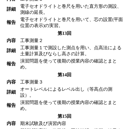
電子セオドライトと巻尺を用いた直方形の測設、
詳細
測線の延長。
電子セオドライトと巻尺を用いて、芯の設置(平面
報告
位置の表示)の実習。
第13回
内容
工事測量２
工事測量１で測設した測点を用い、点高法による
詳細
土量計算及びならし高さの計算。
演習問題を使って後期の授業内容の確認とまと
報告
め。
第14回
内容
工事測量３
オートレベルによるレベル出し（等高点の測
詳細
設）。
演習問題を使って後期の授業内容の確認とまと
報告
め。
第15回
内容
期末試験及び演習内容