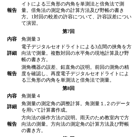
イトによる三角形の内角を単測法と倍角法で測
報告
量。倍角法の測定角の計算方法及び野帳の書き
方。1対回の較差の許容について、許容誤差につい
て演習。
第7回
内容
角測量３
電子デジタルセオドライトによる3点間の挟角を方
詳細
向法で測量。複数対回の水平角の現地計算及び野
帳の書き方。
測角機器の誤差、鉛直角の説明。前回の測角の精
報告
度を確認し、再度電子デジタルセオドライトによ
る三角形の内角を単測法と倍角法で測量。
第8回
内容
角測量４
角測量の測定角の調整計算。角測量１,２のデータ
詳細
を用いて計算書作成。
方向法の操作方法の説明。雨天のため教室内で方
報告
向法の測量。方向法の測定角の計算方法及び野帳
の書き方。