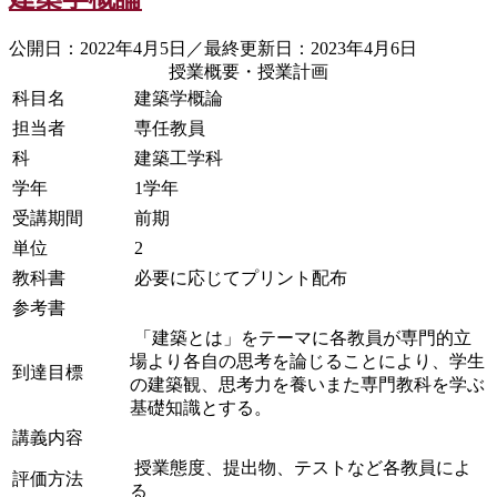
公開日：2022年4月5日／最終更新日：2023年4月6日
授業概要・授業計画
科目名
建築学概論
担当者
専任教員
科
建築工学科
学年
1学年
受講期間
前期
単位
2
教科書
必要に応じてプリント配布
参考書
「建築とは」をテーマに各教員が専門的立
場より各自の思考を論じることにより、学生
到達目標
の建築観、思考力を養いまた専門教科を学ぶ
基礎知識とする。
講義内容
授業態度、提出物、テストなど各教員によ
評価方法
る