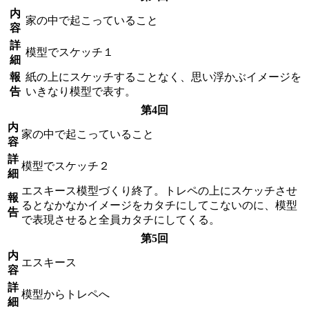
内
家の中で起こっていること
容
詳
模型でスケッチ１
細
報
紙の上にスケッチすることなく、思い浮かぶイメージを
告
いきなり模型で表す。
第4回
内
家の中で起こっていること
容
詳
模型でスケッチ２
細
エスキース模型づくり終了。トレペの上にスケッチさせ
報
るとなかなかイメージをカタチにしてこないのに、模型
告
で表現させると全員カタチにしてくる。
第5回
内
エスキース
容
詳
模型からトレペへ
細