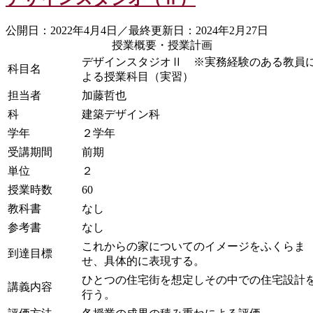
公開日：2022年4月4日／最終更新日：2024年2月27日
授業概要・授業計画
デザインスタジオⅡ ※実務経験のある教員
科目名
よる授業科目（実習）
担当者
加藤哲也
科
建築デザイン科
学年
２学年
受講期間
前期
単位
２
授業時数
60
教科書
なし
参考書
なし
これからの家についてのイメージをふくらま
到達目標
せ、具体的に表現する。
ひとつの住宅街を想定しその中での住宅設計
講義内容
行う。