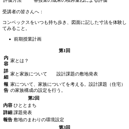
評価方法
各授業の成果の積み重ねによる評価
受講者の皆さんへ：
コンベックスをいつも持ち歩き、図面に記した寸法を体験し
てみること。
前期授業計画
第1回
内
家とは？
容
詳
家と家族について 設計課題の敷地発表
細
報
家について、家族についてを考える。設計課題（住宅）
告
の家族構成の設定を行う。
第2回
内容
ひととまち
詳細
課題発表
報告
敷地のまわりの環境設定
第3回