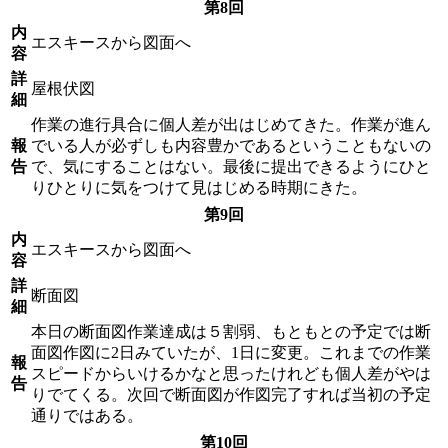
第8回
内
エスキースから図面へ
容
詳
屋根伏図
細
作業の進行具合に個人差が出はじめてきた。作業が進ん
報
でいる人が必ずしも内容豊かであるということもないの
告
で、気にすることはない。最後に提出できるようにひと
りひとりに気をつけて見はじめる時期にきた。
第9回
内
エスキースから図面へ
容
詳
断面図
細
本日の断面図作業達成は５割弱、もともとの予定では断
面図作図に2日みていたが、1日に変更。これまでの作業
報
スピードからいけるかなと思ったけれども個人差がやは
告
りでてくる。次回で断面図が作図完了すれば当初の予定
通りではある。
第10回