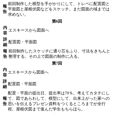
前回制作した模型を手がかりにして、トレペに配置図と
報
平面図と屋根伏図などをスケッチ。まだ図面の域までは
告
求めない。
第6回
内
エスキースから図面へ
容
詳
配置図・平面図
細
報
前回制作したスケッチに通り芯をふり、寸法をきちんと
告
整理する。その上で図面の制作に入る。
第7回
内
エスキースから図面へ
容
詳
配置図・平面図
細
配置・平面の提出日、提出率は70％。考えてカタチにし
報
て、図であらわして、模型にして、出来上がった家への
告
思いを伝えるプレゼン資料をつくるところまでが全行
程。屋根伏図まで進んだ学生もちらほら。