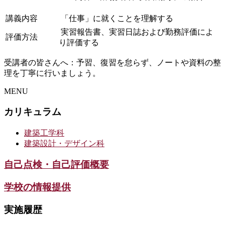
講義内容
「仕事」に就くことを理解する
実習報告書、実習日誌および勤務評価によ
評価方法
り評価する
受講者の皆さんへ：予習、復習を怠らず、ノートや資料の整
理を丁寧に行いましょう。
MENU
カリキュラム
建築工学科
建築設計・デザイン科
自己点検・自己評価概要
学校の情報提供
実施履歴