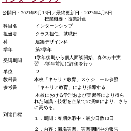
公開日：2021年9月13日／最終更新日：2023年4月6日
授業概要・授業計画
科目名
インターンシップ
担当者
クラス担任、就職部
科
建築デザイン科
学年
第2学年
1学年後期から個人面談開始、春休み中実
受講期間
習 2学年前期に評価を行う
単位
２
教科書
本校「キャリア教育」スケジュール参照
参考書
「キャリア教育」により指導する
本校における学理および実習等により得ら
れた知識・技術を企業での演練により、さら
に高める。
到達目標
１．期間：春期休暇中・最少日数10日
２．内容：職場実習、実習期間中の報告